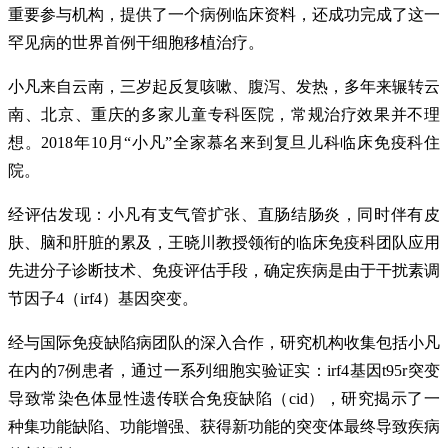
重要参与机构，提供了一个病例临床资料，还成功完成了这一
罕见病的世界首例干细胞移植治疗。
小凡来自云南，三岁起反复咳嗽、腹泻、发热，多年来辗转云
南、北京、重庆的多家儿童专科医院，常规治疗效果并不理
想。2018年10月“小凡”全家慕名来到复旦儿科临床免疫科住
院。
经评估发现：小凡有支气管扩张、直肠结肠炎，同时伴有皮
肤、脑和肝脏的累及，王晓川教授领衔的临床免疫科团队应用
先进分子诊断技术、免疫评估手段，确定疾病是由于干扰素调
节因子4（irf4）基因突变。
经与国际免疫缺陷病团队的深入合作，研究机构收集包括小凡
在内的7例患者，通过一系列细胞实验证实：irf4基因t95r突变
导致常染色体显性遗传联合免疫缺陷（cid），研究揭示了一
种集功能缺陷、功能增强、获得新功能的突变体最终导致疾病