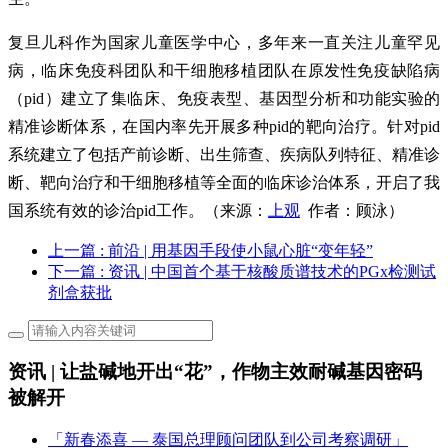
复旦儿科作为国家儿童医学中心，多年来一直关注儿童罕见
病，临床免疫科团队和干细胞移植团队在原发性免疫缺陷病
（pid）建立了集临床、免疫表型、基因型分析和功能实验的
精准诊断体系，在国内率先开展多种pid的靶向治疗。针对pid
系统建立了包括产前诊断、出生筛查、疾病队列特征、精准诊
断、靶向治疗和干细胞移植等全面的临床诊治体系，开启了我
国系统有效的诊治pid工作。（来源：
上观
作者：顾泳
）
上一篇
: 前沿 | 用基因手段使小鼠心脏“变年轻”
下一篇
: 资讯 | 中国首个基于核酸质谱技术的PGx检测试
剂盒获批
资讯 | 让盐碱地开出“花”，作物主效耐碱基因密码
被解开
「新春添喜 — 泰国总理顾问团队到公司考察调研」