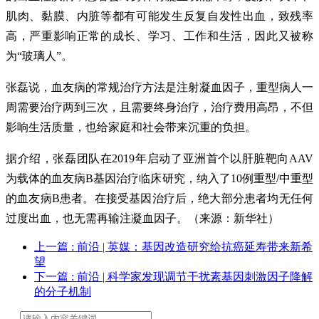
肌肉、黏膜、内脏等都有可能发生反复自发性出血，致残率
高，严重影响正常的成长、学习、工作和生活，因此又被称
为“玻璃人”。
张磊说，血友病的常规治疗方法是注射凝血因子，重型病人一
周需要治疗两到三次，且需要终身治疗，治疗费用高昂，不但
影响生活质量，也给家庭和社会带来沉重的负担。
据介绍，张磊团队在2019年启动了亚洲首个以肝脏靶向AAV
为载体的血友病B基因治疗临床研究，纳入了10例重型/中重型
的血友病B患者。在接受基因治疗后，绝大部分患者均无任何
过度出血，也无需再输注凝血因子。（来源：新华社）
上一篇
: 前沿 | 英媒：基因改造研究给抗癌延寿带来新希
望
下一篇
: 前沿 | 科学家发现调节干扰素基因刺激因子降解
的分子机制