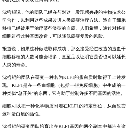
沈哲鲲说，他的团队已经在与对这一发现感兴趣的生物技术公
司合作，以利用这些成果改进人类癌症治疗方法。造血干细胞
移植已经被用于治疗某些类型的血癌。人们希望，通过对移植
细胞进行此种基因改造，可以降低癌症复发的风险。
报道说，如果这种做法取得成功，那么接受经过改造的造血干
细胞移植的人数可能会增多，直至足以证明它是否也可以延长
人类的寿命。
沈哲鲲的团队在研究一种名为KLF1的蛋白质时取得了上述发
现。KLF1是在一些血细胞（包括一些免疫细胞）中生成的一
种类似“总开关”的东西，它有助于控制许多不同基因的活性。
细胞可以把一种化学物质附着在KLF1的特定部位，从而改变
这种蛋白质的活性。
沈哲鲲的研究团队培育出在KLF1基因的两个副本中都带有这