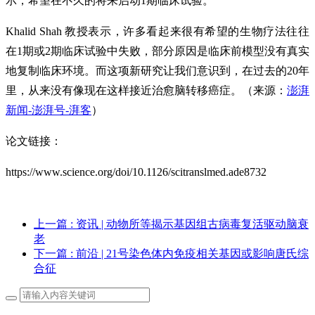
示，希望在不久的将来启动1期临床试验。
Khalid Shah 教授表示，许多看起来很有希望的生物疗法往往
在1期或2期临床试验中失败，部分原因是临床前模型没有真实
地复制临床环境。而这项新研究让我们意识到，在过去的20年
里，从来没有像现在这样接近治愈脑转移癌症。（来源：
澎湃
新闻-澎湃号-湃客
）
论文链接：
https://www.science.org/doi/10.1126/scitranslmed.ade8732
上一篇
: 资讯 | 动物所等揭示基因组古病毒复活驱动脑衰
老
下一篇
: 前沿 | 21号染色体内免疫相关基因或影响唐氏综
合征