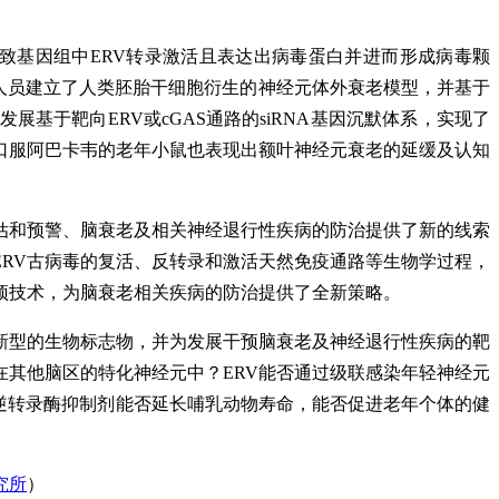
导致基因组中ERV转录激活且表达出病毒蛋白并进而形成病毒颗
研究人员建立了人类胚胎干细胞衍生的神经元体外衰老模型，并基于
发展基于靶向ERV或cGAS通路的siRNA基因沉默体系，实现了
口服阿巴卡韦的老年小鼠也表现出额叶神经元衰老的延缓及认知
估和预警、脑衰老及相关神经退行性疾病的防治提供了新的线索
RV古病毒的复活、反转录和激活天然免疫通路等生物学过程，
预技术，为脑衰老相关疾病的防治提供了全新策略。
新型的生物标志物，并为发展干预脑衰老及神经退行性疾病的靶
在其他脑区的特化神经元中？ERV能否通过级联感染年轻神经元
？逆转录酶抑制剂能否延长哺乳动物寿命，能否促进老年个体的健
究所
）