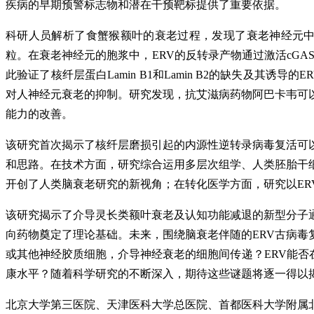
疾病的早期预警标志物和潜在干预靶标提供了重要依据。
科研人员解析了食蟹猴额叶的衰老过程，发现了衰老神经元中核
粒。在衰老神经元的胞浆中，ERV的反转录产物通过激活cGA
此验证了核纤层蛋白Lamin B1和Lamin B2的缺失及其
对人神经元衰老的抑制。研究发现，抗艾滋病药物阿巴卡韦可
能力的改善。
该研究首次揭示了核纤层磨损引起的内源性逆转录病毒复活可
和思路。在技术方面，研究综合运用多层次组学、人类胚胎干
开创了人类脑衰老研究的新视角；在转化医学方面，研究以E
该研究揭示了介导灵长类额叶衰老及认知功能减退的新型分子
向药物奠定了理论基础。未来，围绕脑衰老伴随的ERV古病毒
或其他神经胶质细胞，介导神经衰老的细胞间传递？ERV能否
康水平？随着科学研究的不断深入，期待这些谜题将逐一得以
北京大学第三医院、天津医科大学总医院、首都医科大学附属