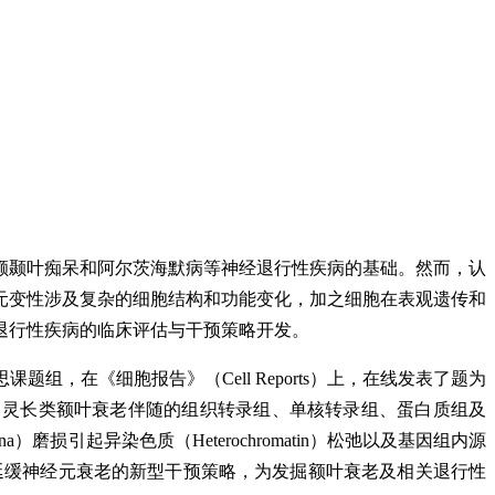
额颞叶痴呆和阿尔茨海默病等神经退行性疾病的基础。然而，认
元变性涉及复杂的细胞结构和功能变化，加之细胞在表观遗传和
退行性疾病的临床评估与干预策略开发。
，在《细胞报告》（Cell Reports）上，在线发表了题为
ing的研究论文。该研究首次系统地解析了灵长类额叶衰老伴随的组织转录组、单核转录组、蛋白质组及
磨损引起异染色质（Heterochromatin）松弛以及基因组内源
此发展可延缓神经元衰老的新型干预策略，为发掘额叶衰老及相关退行性