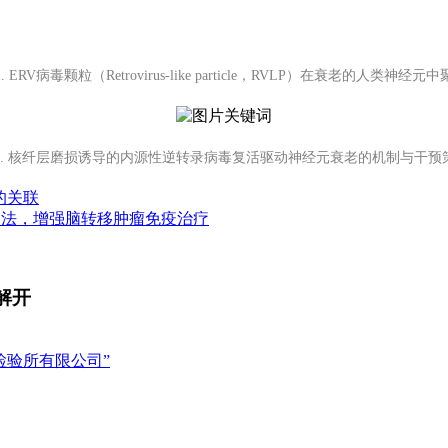
. ERV病毒颗粒（Retrovirus-like particle，RVLP）在衰老的人类神经元
2. 核纤层磨损诱导的内源性逆转录病毒复活驱动神经元衰老的机制与干预
的关联
干细胞疗法，增强脑转移肿瘤免疫治疗
解开
检验所有限公司”