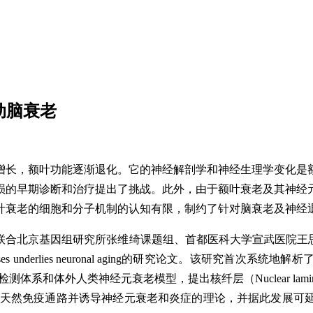
动脑衰老
增长，额叶功能逐渐退化。它的神经解剖学和神经生理学变化是
损的早期诊断和治疗提出了挑战。此外，由于额叶衰老及其神经
叶衰老的细胞和分子机制的认知有限，制约了针对脑衰老及神经
北京基因组研究所张维绮课题组、首都医科大学宣武医院王思课题组
 endogenous retroviruses underlies neuronal ag
体外人类神经元衰老模型，提出核纤层（Nuclear lamina）
V）复活，激活细胞天然免疫通路并诱导神经元衰老和炎症的理论，并据