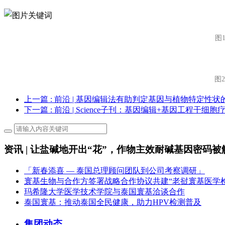
图1
图
上一篇
: 前沿 | 基因编辑法有助判定基因与植物特定性状
下一篇
: 前沿 | Science子刊：基因编辑+基因工程
资讯 | 让盐碱地开出“花”，作物主效耐碱基因密码被
「新春添喜 — 泰国总理顾问团队到公司考察调研」
寰基生物与合作方签署战略合作协议共建“老挝寰基医学
玛希隆大学医学技术学院与泰国寰基洽谈合作
泰国寰基：推动泰国全民健康，助力HPV检测普及
集团动态