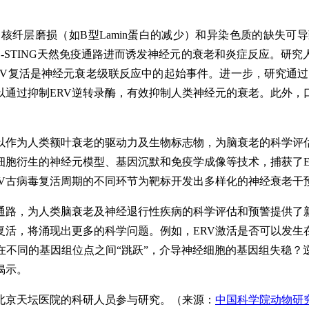
纤层磨损（如B型Lamin蛋白的减少）和异染色质的缺失可
S-STING天然免疫通路进而诱发神经元的衰老和炎症反应。
诱导的ERV复活是神经元衰老级联反应中的起始事件。进一步，研究通过
以通过抑制ERV逆转录酶，有效抑制人类神经元的衰老。此外，
以作为人类额叶衰老的驱动力及生物标志物，为脑衰老的科学评
细胞衍生的神经元模型、基因沉默和免疫学成像等技术，捕获了E
RV古病毒复活周期的不同环节为靶标开发出多样化的神经衰老干
通路，为人类脑衰老及神经退行性疾病的科学评估和预警提供了
复活，将涌现出更多的科学问题。例如，ERV激活是否可以发生
在不同的基因组位点之间“跳跃”，介导神经细胞的基因组失稳
揭示。
北京天坛医院的科研人员参与研究。（来源：
中国科学院动物研