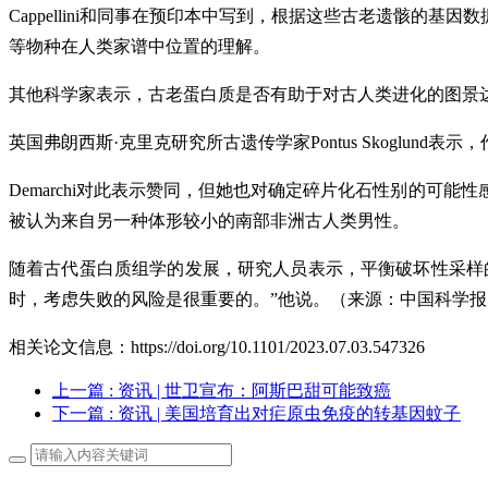
Cappellini和同事在预印本中写到，根据这些古老遗骸
等物种在人类家谱中位置的理解。
其他科学家表示，古老蛋白质是否有助于对古人类进化的图景
英国弗朗西斯·克里克研究所古遗传学家Pontus Skoglu
Demarchi对此表示赞同，但她也对确定碎片化石性别的
被认为来自另一种体形较小的南部非洲古人类男性。
随着古代蛋白质组学的发展，研究人员表示，平衡破坏性采样的
时，考虑失败的风险是很重要的。”他说。（来源：中国科学报
相关论文信息：https://doi.org/10.1101/2023.07.03.547326
上一篇
: 资讯 | 世卫宣布：阿斯巴甜可能致癌
下一篇
: 资讯 | 美国培育出对疟原虫免疫的转基因蚊子