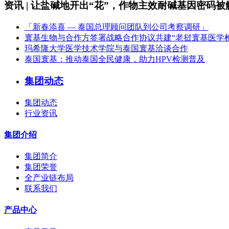
资讯 | 让盐碱地开出“花”，作物主效耐碱基因密码被
「新春添喜 — 泰国总理顾问团队到公司考察调研」
寰基生物与合作方签署战略合作协议共建“老挝寰基医学
玛希隆大学医学技术学院与泰国寰基洽谈合作
泰国寰基：推动泰国全民健康，助力HPV检测普及
集团动态
集团动态
行业资讯
集团介绍
集团简介
集团荣誉
全产业链布局
联系我们
产品中心