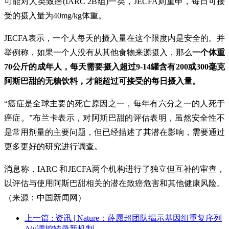
可能对人类致癌(IARC 2B组)一类，JECFA则重申，每日可接
受的摄入量为40mg/kg体重。
JECFA表示，一个人每天的摄入量在这个限度内是安全的。并
举例称，如果一个人没有从其他食物来源摄入，那么
一个体重
70公斤的成年人，每天需要摄入超过9-14罐含有200或300毫克
阿斯巴甜的无糖饮料，才能超过可接受的每日摄入量。
“癌症是全球主要的死亡原因之一，每年有六分之一的人死于
癌症。”布兰卡表示，对阿斯巴甜的评估表明，虽然安全性不
是常用剂量的主要问题，但已经描述了其潜在影响，需要通过
更多更好的研究进行调查。
消息称，IARC 和JECFA两个机构进行了独立但互补的审查，
以评估与使用阿斯巴甜相关的潜在致癌危害和其他健康风险。
（来源：中国新闻网）
上一篇
: 资讯 | Nature：薛愿超团队揭示基因组重复序列
Alu调控转录新机制