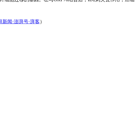
湃新闻·澎湃号·湃客
）