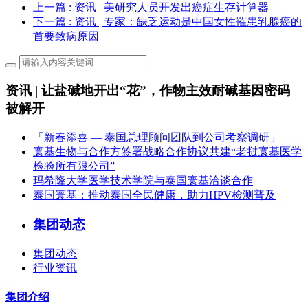
上一篇
: 资讯 | 美研究人员开发出癌症生存计算器
下一篇
: 资讯 | 专家：缺乏运动是中国女性罹患乳腺癌的
首要致病原因
资讯 | 让盐碱地开出“花”，作物主效耐碱基因密码
被解开
「新春添喜 — 泰国总理顾问团队到公司考察调研」
寰基生物与合作方签署战略合作协议共建“老挝寰基医学
检验所有限公司”
玛希隆大学医学技术学院与泰国寰基洽谈合作
泰国寰基：推动泰国全民健康，助力HPV检测普及
集团动态
集团动态
行业资讯
集团介绍