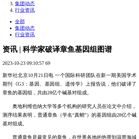
集团动态
行业资讯
全部
集团动态
行业资讯
资讯 | 科学家破译章鱼基因组图谱
2023-10-23 09:10:57
69
新华社北京10月21日电 一个国际科研团队在新一期美国学术
期刊《G3：基因、基因组、遗传学》上报告说，他们破译了
章鱼的基因组，共由28亿个碱基对组成。
奥地利维也纳大学等多个机构的研究人员在论文中介绍，
测序结果表明，普通章鱼（学名“真蛸”）的基因组由28亿个碱
基对组成。
普通章鱼是最常见的章鱼，在世界各地的热带到温带海域