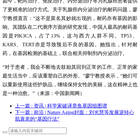
如今，靶向治疗、免疫治疗、内分泌治疗等为乳腺癌患者提供
了更精准的治疗方式。关于乳腺癌内分泌治疗的耐药问题，廖
宁教授直言：“这不是莫名其妙就出现的，耐药亦有基因的影
响。其团队在二代测序方面的研究发现，中国人最高的耐药基
因是PIK3CA，占了13%，这与西方人群不同。TP53、
KARS、TERT亦是导致预后不良的基因。她指出，针对耐
药，在基因检测的基础上，联合相关抑制剂内分泌治疗。
“对于患者，我会不断地去鼓励其回到正常的工作、正常的家
庭生活当中，应该重塑自己的外形。”廖宁教授表示，“她们可
以重新使用这些护肤品，继续保持女性的美丽，这在精神上也
是一种治愈。”（来源：中国新闻网）
上一篇
: 资讯 | 科学家破译章鱼基因组图谱
下一篇
: 前沿 | Nature Aging封面：刘光慧等发展逆转心
肌衰老的“基因疗法”