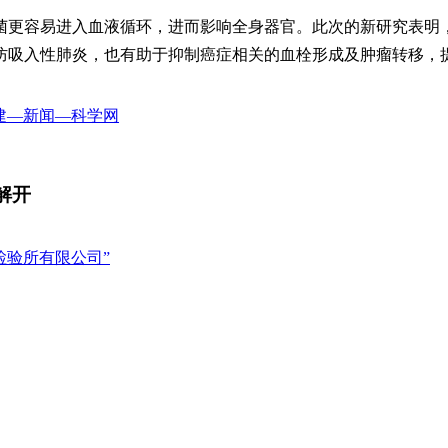
菌更容易进入血液循环，进而影响全身器官。此次的新研究表明
防吸入性肺炎，也有助于抑制癌症相关的血栓形成及肿瘤转移，
构建—新闻—科学网
解开
检验所有限公司”