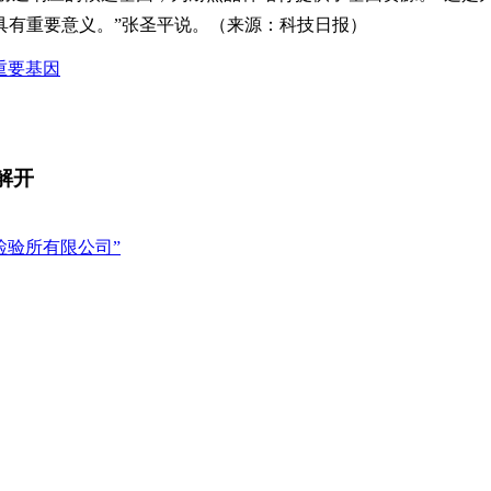
具有重要意义。”张圣平说。（来源：科技日报）
重要基因
解开
检验所有限公司”