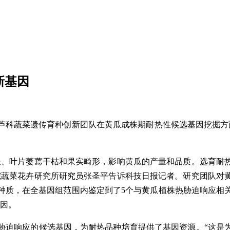
新基因
葫芦科蔬菜遗传育种创新团队在黄瓜成株期耐热性候选基因挖掘方
。
长、叶片萎蔫干枯和果实畸形，影响黄瓜的产量和品质。选育耐
院蔬菜花卉研究所研究员张圣平告诉科技日报记者。研究团队对黄
敏种质，在全基因组范围内鉴定到了5个与黄瓜植株热胁迫响应
基因。
胁迫响应的候选基因，为耐热品种培育提供了基因资源。“这是