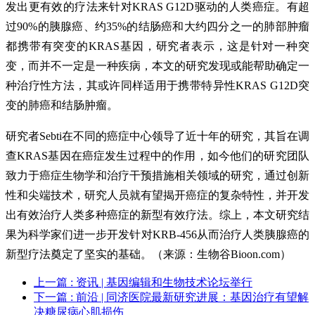
发出更有效的疗法来针对KRAS G12D驱动的人类癌症。有超
过90%的胰腺癌、约35%的结肠癌和大约四分之一的肺部肿瘤
都携带有突变的KRAS基因，研究者表示，这是针对一种突
变，而并不一定是一种疾病，本文的研究发现或能帮助确定一
种治疗性方法，其或许同样适用于携带特异性KRAS G12D突
变的肺癌和结肠肿瘤。
研究者Sebti在不同的癌症中心领导了近十年的研究，其旨在调
查KRAS基因在癌症发生过程中的作用，如今他们的研究团队
致力于癌症生物学和治疗干预措施相关领域的研究，通过创新
性和尖端技术，研究人员就有望揭开癌症的复杂特性，并开发
出有效治疗人类多种癌症的新型有效疗法。综上，本文研究结
果为科学家们进一步开发针对KRB-456从而治疗人类胰腺癌的
新型疗法奠定了坚实的基础。（来源：生物谷Bioon.com）
上一篇
: 资讯 | 基因编辑和生物技术论坛举行
下一篇
: 前沿 | 同济医院最新研究进展：基因治疗有望解
决糖尿病心肌损伤