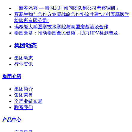
「新春添喜 — 泰国总理顾问团队到公司考察调研」
寰基生物与合作方签署战略合作协议共建“老挝寰基医学
检验所有限公司”
玛希隆大学医学技术学院与泰国寰基洽谈合作
泰国寰基：推动泰国全民健康，助力HPV检测普及
集团动态
集团动态
行业资讯
集团介绍
集团简介
集团荣誉
全产业链布局
联系我们
产品中心