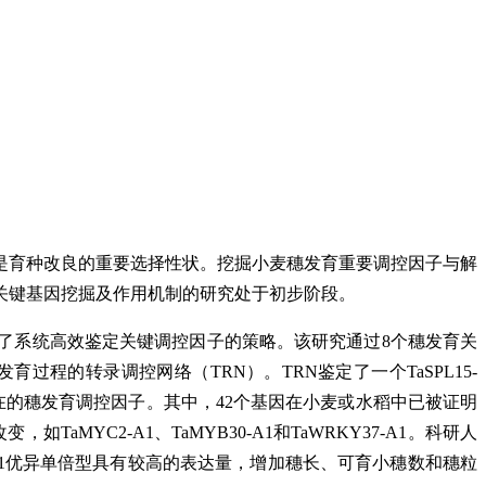
是育种改良的重要选择性状。挖掘小麦穗发育重要调控因子与解
关键基因挖掘及作用机制的研究处于初步阶段。
了系统高效鉴定关键调控因子的策略。该研究通过8个穗发育关
的转录调控网络（TRN）。TRN鉴定了一个TaSPL15-
个潜在的穗发育调控因子。其中，42个基因在小麦或水稻中已被证明
YC2-A1、TaMYB30-A1和TaWRKY37-A1。科研人
0-A1优异单倍型具有较高的表达量，增加穗长、可育小穗数和穗粒