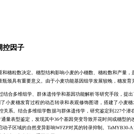
调控因子
重和穗粒数决定。穗型结构影响小麦的小穗数、穗粒数和产量，
量瓶颈具有重要意义。由于小麦功能基因组学发展较晚，穗发育
过结合多维组学、群体遗传学和基因功能解析等研究手段，提出
小麦穗发育过程的动态转录和表观修饰图谱，搭建了小麦穗发育过程
层级调控关系。结合多维组学数据与群体遗传学，研究鉴定到227
量表型鉴定，发现其中36个基因突变导致开花时间或穗型的改变，如TaM
现启动子区域的自然变异影响WFZP对其的转录抑制。TaMYB3