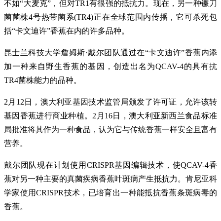
不如“大麦克”，但对TR1有很强的抵抗力。现在，另一种镰刀
菌菌株4号热带菌系(TR4)正在全球范围内传播，它可杀死包
括“卡文迪许”香蕉在内的许多品种。
昆士兰科技大学詹姆斯·戴尔团队通过在“卡文迪许”香蕉内添
加一种来自野生香蕉的基因，创造出名为QCAV-4的具有抗
TR4菌株能力的品种。
2月12日，澳大利亚基因技术监管局颁发了许可证，允许该转
基因香蕉进行商业种植。2月16日，澳大利亚新西兰食品标准
局批准将其作为一种食品，认为它与传统香蕉一样安全且富有
营养。
戴尔团队现在计划使用CRISPR基因编辑技术，使QCAV-4香
蕉对另一种主要的真菌疾病香蕉叶斑病产生抵抗力。肯尼亚科
学家使用CRISPR技术，已培育出一种能抵抗香蕉条斑病毒的
香蕉。