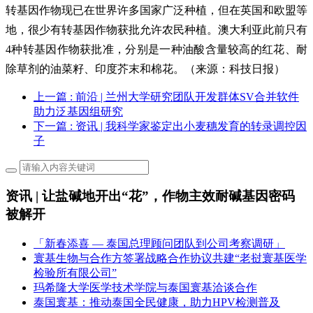
转基因作物现已在世界许多国家广泛种植，但在英国和欧盟等
地，很少有转基因作物获批允许农民种植。澳大利亚此前只有
4种转基因作物获批准，分别是一种油酸含量较高的红花、耐
除草剂的油菜籽、印度芥末和棉花。（来源：科技日报）
上一篇
: 前沿 | 兰州大学研究团队开发群体SV合并软件
助力泛基因组研究
下一篇
: 资讯 | 我科学家鉴定出小麦穗发育的转录调控因
子
资讯 | 让盐碱地开出“花”，作物主效耐碱基因密码
被解开
「新春添喜 — 泰国总理顾问团队到公司考察调研」
寰基生物与合作方签署战略合作协议共建“老挝寰基医学
检验所有限公司”
玛希隆大学医学技术学院与泰国寰基洽谈合作
泰国寰基：推动泰国全民健康，助力HPV检测普及